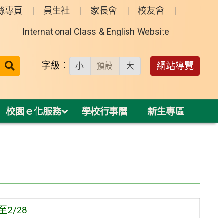
絲專頁
員生社
家長會
校友會
International Class & English Website
送出
字級：
網站導覽
小
預設
大
搜
尋：
校園ｅ化服務
學校行事曆
新生專區
2/28