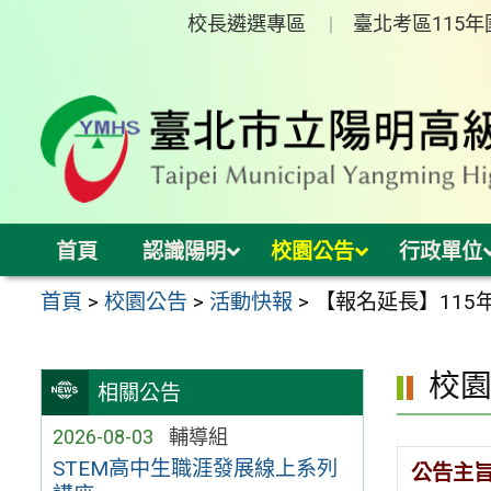
跳
校長遴選專區
臺北考區115
至
主
要
內
容
區
首頁
認識陽明
校園公告
行政單位
首頁
>
校園公告
>
活動快報
>
【報名延長】115
校
相關公告
2026-08-03
輔導組
STEM高中生職涯發展線上系列
公告主