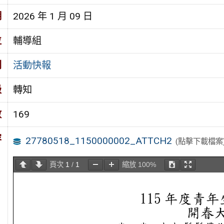
期
2026 年 1 月 09 日
位
輔導組
別
活動快報
級
轉知
數
169
容
27780518_1150000002_ATTCH2
(點擊下載檔案
頁次
1
/
1
縮放
100%