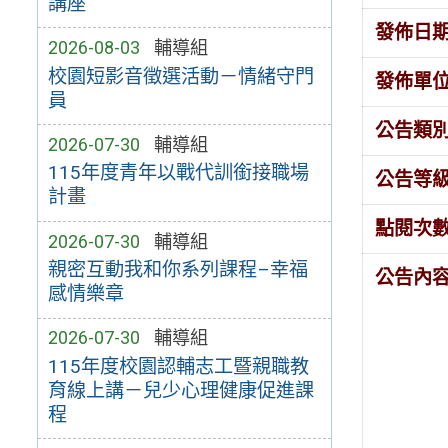
講座
發佈日
2026-08-03
輔導組
校園短影音徵選活動－情緒守門
發佈單
員
公告類
2026-07-30
輔導組
115年度青年以戰代訓銜接職場
公告等
計畫
點閱次
2026-07-30
輔導組
親密互動我和你系列課程–幸福
公告內
感情樂章
2026-07-30
輔導組
115年度校園認輔志工暨親職教
育線上講－兒少心理健康促進課
程