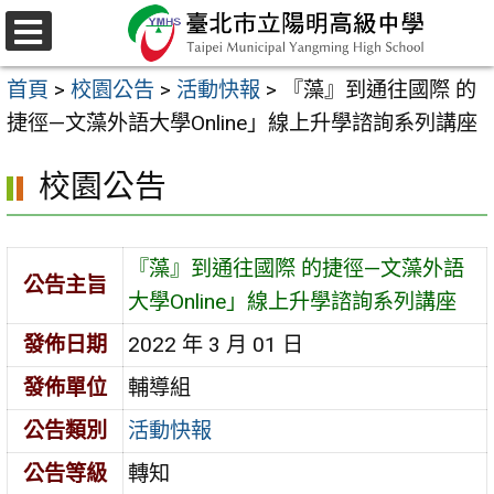
跳
至
選
主
單
首頁
>
校園公告
>
活動快報
>
『藻』到通往國際 的
要
捷徑—文藻外語大學Online」線上升學諮詢系列講座
內
容
校園公告
區
『藻』到通往國際 的捷徑—文藻外語
公告主旨
大學Online」線上升學諮詢系列講座
發佈日期
2022 年 3 月 01 日
發佈單位
輔導組
公告類別
活動快報
公告等級
轉知