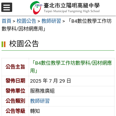
跳
至
選
主
單
首頁
>
校園公告
>
教師研習
>
「B4數位教學工作坊
要
數學科/因材網應用」
內
容
校園公告
區
「B4數位教學工作坊數學科/因材網應
公告主旨
用」
發佈日期
2025 年 7 月 29 日
發佈單位
服務推廣組
公告類別
教師研習
公告等級
轉知