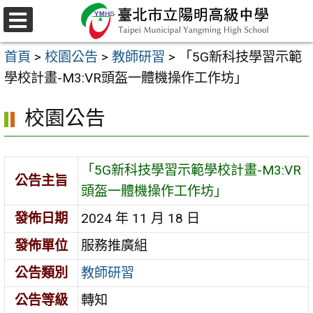
跳
至
選
主
單
首頁
>
校園公告
>
教師研習
>
「5G新科技學習示範
要
學校計畫-M3:VR頭盔一體機操作工作坊」
內
容
校園公告
區
「5G新科技學習示範學校計畫-M3:VR
公告主旨
頭盔一體機操作工作坊」
發佈日期
2024 年 11 月 18 日
發佈單位
服務推廣組
公告類別
教師研習
公告等級
轉知