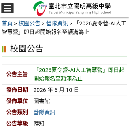
跳
至
選
主
單
首頁
>
校園公告
>
營隊資訊
>
「2026夏令營-AI人工
要
智慧營」即⽇起開始報名⾄額滿為⽌
內
容
校園公告
區
「2026夏令營-AI人工智慧營」即⽇起
公告主旨
開始報名⾄額滿為⽌
發佈日期
2026 年 6 月 10 日
發佈單位
圖書館
公告類別
營隊資訊
公告等級
轉知