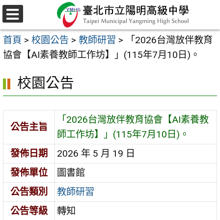
跳
至
選
主
單
首頁
>
校園公告
>
教師研習
>
「2026台灣放伴教育
要
協會【AI素養教師工作坊】」(115年7月10日)。
內
容
校園公告
區
「2026台灣放伴教育協會【AI素養教
公告主旨
師工作坊】」(115年7月10日)。
發佈日期
2026 年 5 月 19 日
發佈單位
圖書館
公告類別
教師研習
公告等級
轉知