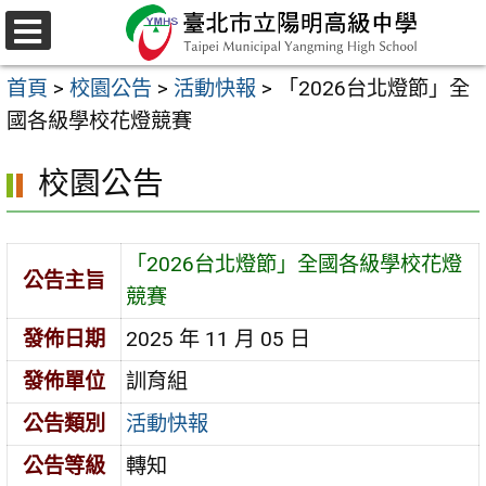
跳
至
選
主
單
首頁
>
校園公告
>
活動快報
>
「2026台北燈節」全
要
國各級學校花燈競賽
內
容
校園公告
區
「2026台北燈節」全國各級學校花燈
公告主旨
競賽
發佈日期
2025 年 11 月 05 日
發佈單位
訓育組
公告類別
活動快報
公告等級
轉知