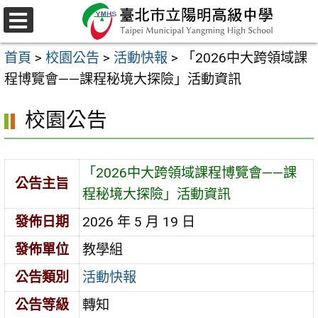
跳
至
選
主
單
首頁
>
校園公告
>
活動快報
>
「2026中大跨領域課
要
程博覽會——課程秘境大探險」活動資訊
內
容
校園公告
區
「2026中大跨領域課程博覽會——課
公告主旨
程秘境大探險」活動資訊
發佈日期
2026 年 5 月 19 日
發佈單位
教學組
公告類別
活動快報
公告等級
轉知