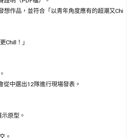
賽證明（PDF檔）。
發想作品，並符合「以青年角度應有的超潮又Chi
hill！」
。
會從中選出12隊進行現場發表。
楚展示原型。
提交。