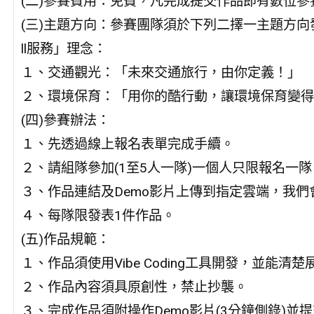
(二)參賽費用：免費，凡完成提交作品即有數位參
(三)主題方向：參賽團隊須於下列二擇一主題方向
ll服務」理念：
１、交通觀光：「未來交通旅行，由你定義！」
２、環境保育：「用你的酷行動，讓環境保育變得更C
(四)參賽辦法：
１、先透過線上報名表單完成手續。
２、請組隊參加(1至5人一隊)一個人只限報名一隊
３、作品連結及Demo影片上傳到指定雲端，我們
４、每隊限發表1件作品。
(五)作品規範：
１、作品須使用Vibe Coding工具開發，並能清
２、作品內容須具原創性，禁止抄襲。
３、完成作品須附操作Demo影片(3分鐘側錄)並