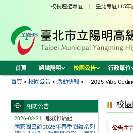
跳
校長遴選專區
臺北考區115
至
主
要
內
容
區
首頁
認識陽明
校園公告
行政單位
首頁
>
校園公告
>
活動快報
>
「2025 Vibe C
校
相關公告
2026-03-31
服務推廣組
國家圖書館2026年春季閱讀系列
公告主