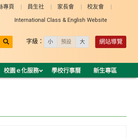
絲專頁
員生社
家長會
校友會
International Class & English Website
送出
字級：
網站導覽
小
預設
大
搜
尋：
校園ｅ化服務
學校行事曆
新生專區