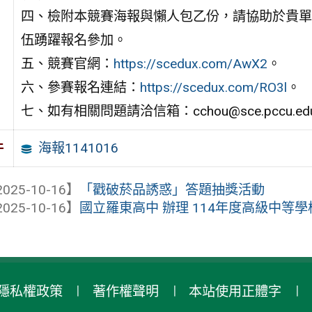
四、檢附本競賽海報與懶人包乙份，請協助於貴單
伍踴躍報名參加。
五、競賽官網：
https://scedux.com/AwX2
。
六、參賽報名連結：
https://scedux.com/RO3l
。
七、如有相關問題請洽信箱：cchou@sce.pccu.edu
海報1141016
件
025-10-16】
「戳破菸品誘惑」答題抽獎活動
025-10-16】
國立羅東高中 辦理 114年度高級中等學
隱私權政策
著作權聲明
本站使用正體字