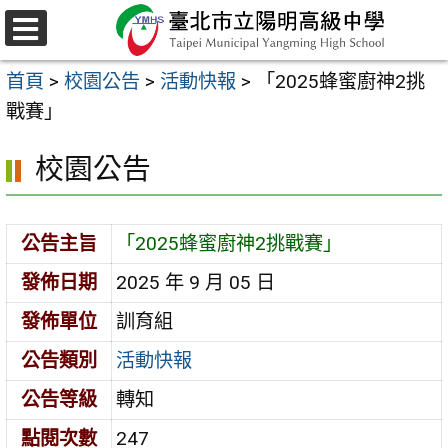
跳
至
選
主
單
首頁
>
校園公告
>
活動快報
>
「2025蜂蜜廚神2挑
要
戰賽」
內
容
校園公告
區
公告主旨
「2025蜂蜜廚神2挑戰賽」
發佈日期
2025 年 9 月 05 日
發佈單位
訓育組
公告類別
活動快報
公告等級
轉知
點閱次數
247