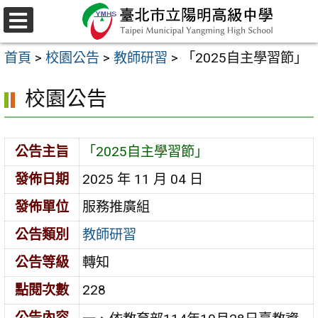
跳
至
選
主
單
首頁
>
校園公告
>
教師研習
>
「2025自主學習節」
要
內
校園公告
容
區
公告主旨
「2025自主學習節」
發佈日期
2025 年 11 月 04 日
發佈單位
服務推廣組
公告類別
教師研習
公告等級
轉知
點閱次數
228
公告內容