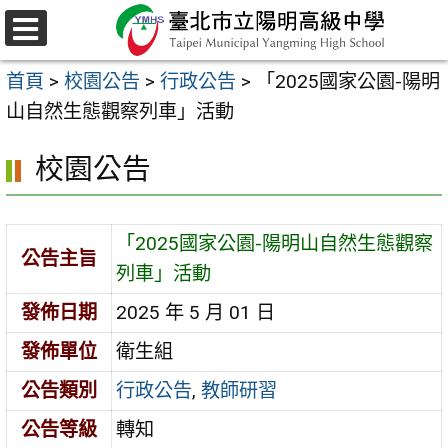
跳
至
選
主
單
首頁
>
校園公告
>
行政公告
>
「2025國家公園-陽明
要
山自然生態觀察列車」活動
內
容
校園公告
區
「2025國家公園-陽明山自然生態觀察
公告主旨
列車」活動
發佈日期
2025 年 5 月 01 日
發佈單位
衛生組
公告類別
行政公告
,
教師研習
公告等級
轉知