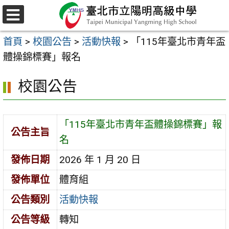
跳
至
選
主
單
首頁
>
校園公告
>
活動快報
>
「115年臺北市青年盃
要
體操錦標賽」報名
內
容
校園公告
區
「115年臺北市青年盃體操錦標賽」報
公告主旨
名
發佈日期
2026 年 1 月 20 日
發佈單位
體育組
公告類別
活動快報
公告等級
轉知