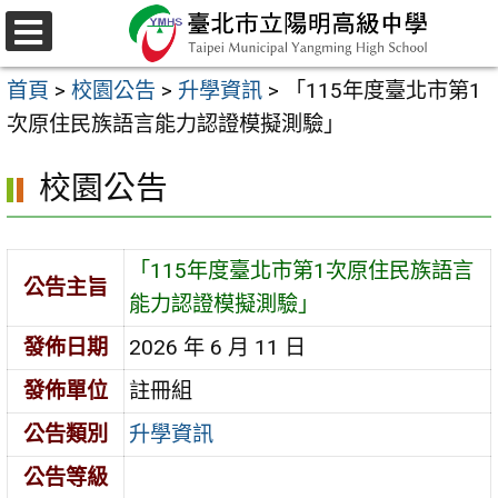
跳
至
選
主
單
首頁
>
校園公告
>
升學資訊
>
「115年度臺北市第1
要
次原住民族語言能力認證模擬測驗」
內
容
校園公告
區
「115年度臺北市第1次原住民族語言
公告主旨
能力認證模擬測驗」
發佈日期
2026 年 6 月 11 日
發佈單位
註冊組
公告類別
升學資訊
公告等級