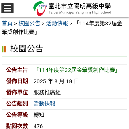
跳
至
選
主
單
首頁
>
校園公告
>
活動快報
>
「114年度第32屆金
要
筆獎創作比賽」
內
容
校園公告
區
公告主旨
「114年度第32屆金筆獎創作比賽」
發佈日期
2025 年 8 月 18 日
發佈單位
服務推廣組
公告類別
活動快報
公告等級
轉知
點閱次數
476