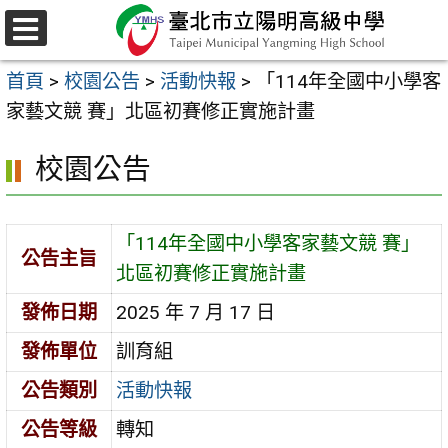
跳
至
選
主
單
首頁
>
校園公告
>
活動快報
>
「114年全國中小學客
要
家藝文競 賽」北區初賽修正實施計畫
內
容
校園公告
區
「114年全國中小學客家藝文競 賽」
公告主旨
北區初賽修正實施計畫
發佈日期
2025 年 7 月 17 日
發佈單位
訓育組
公告類別
活動快報
公告等級
轉知