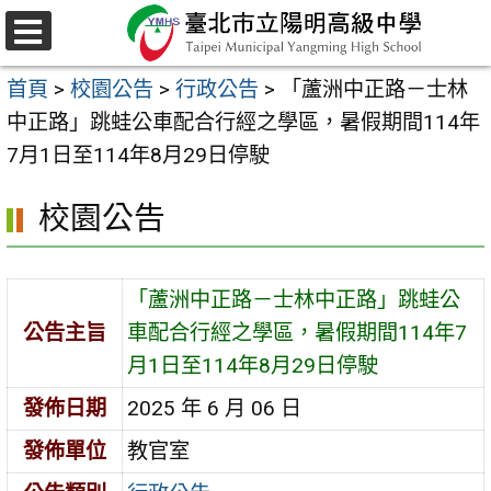
跳
至
選
主
單
首頁
>
校園公告
>
行政公告
>
「蘆洲中正路－士林
要
中正路」跳蛙公車配合行經之學區，暑假期間114年
內
7月1日至114年8月29日停駛
容
區
校園公告
「蘆洲中正路－士林中正路」跳蛙公
公告主旨
車配合行經之學區，暑假期間114年7
月1日至114年8月29日停駛
發佈日期
2025 年 6 月 06 日
發佈單位
教官室