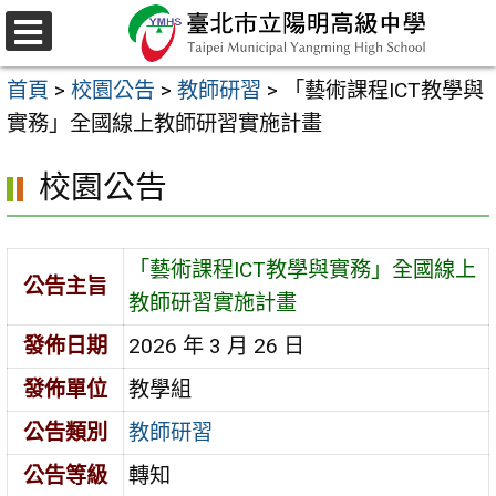
跳
至
選
主
單
首頁
>
校園公告
>
教師研習
>
「藝術課程ICT教學與
要
實務」全國線上教師研習實施計畫
內
容
校園公告
區
「藝術課程ICT教學與實務」全國線上
公告主旨
教師研習實施計畫
發佈日期
2026 年 3 月 26 日
發佈單位
教學組
公告類別
教師研習
公告等級
轉知