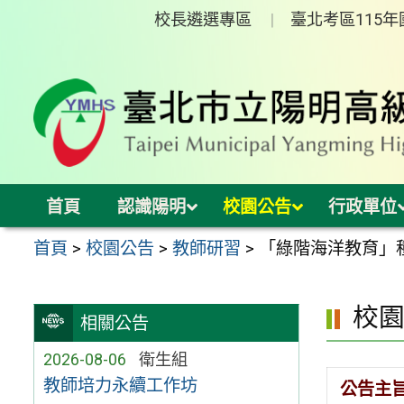
跳
校長遴選專區
臺北考區115
至
主
要
內
容
區
首頁
認識陽明
校園公告
行政單位
首頁
>
校園公告
>
教師研習
>
「綠階海洋教育」
校
相關公告
2026-08-06
衛生組
教師培力永續工作坊
公告主