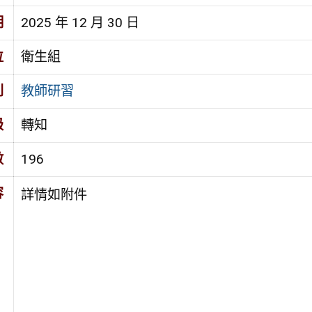
期
2025 年 12 月 30 日
位
衛生組
別
教師研習
級
轉知
數
196
容
詳情如附件