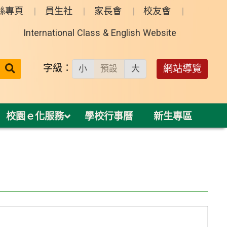
絲專頁
員生社
家長會
校友會
International Class & English Website
送出
字級：
網站導覽
小
預設
大
搜
尋：
校園ｅ化服務
學校行事曆
新生專區