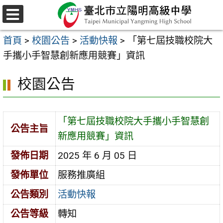
跳
至
選
主
單
首頁
>
校園公告
>
活動快報
>
「第七屆技職校院大
要
手攜小手智慧創新應用競賽」資訊
內
容
校園公告
區
「第七屆技職校院大手攜小手智慧創
公告主旨
新應用競賽」資訊
發佈日期
2025 年 6 月 05 日
發佈單位
服務推廣組
公告類別
活動快報
公告等級
轉知