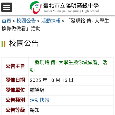
跳
至
選
主
單
首頁
>
校園公告
>
活動快報
>
「發現銘 傳- 大學生
要
換你做做看」活動
內
容
校園公告
區
「發現銘 傳- 大學生換你做做看」活
公告主旨
動
發佈日期
2025 年 10 月 16 日
發佈單位
輔導組
公告類別
活動快報
公告等級
轉知