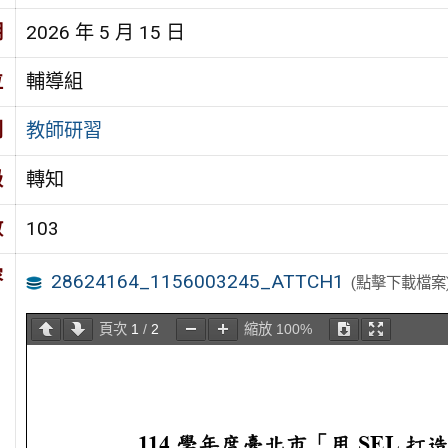
期
2026 年 5 月 15 日
位
輔導組
別
教師研習
級
轉知
數
103
容
28624164_1156003245_ATTCH1
(點擊下載檔案
頁次
1
/
2
縮放
100%