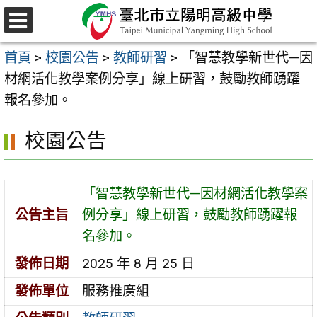
跳
至
選
主
單
首頁
>
校園公告
>
教師研習
>
「智慧教學新世代—因
要
材網活化教學案例分享」線上研習，鼓勵教師踴躍
內
報名參加。
容
區
校園公告
「智慧教學新世代—因材網活化教學案
公告主旨
例分享」線上研習，鼓勵教師踴躍報
名參加。
發佈日期
2025 年 8 月 25 日
發佈單位
服務推廣組