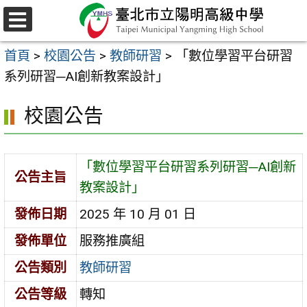
跳
至
選
主
單
首頁
>
校園公告
>
教師研習
>
「數位學習平台研習
要
系列研習─AI創新教案設計」
內
容
校園公告
區
「數位學習平台研習系列研習─AI創新
公告主旨
教案設計」
發佈日期
2025 年 10 月 01 日
發佈單位
服務推廣組
公告類別
教師研習
公告等級
轉知