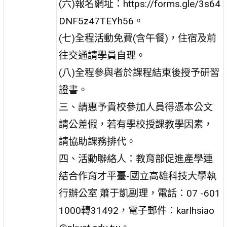
(六)報名網址：https://forms.gle/3s64
DNF5z47TEYh56。
(七)全程活動免費(含午餐)，住宿及前
往交通請學員自理。
(八)全程參與者於課程結束後授予研習
證書。
三、請惠予貴校參加人員得憑本公文
請公差假，若有學校授課教學因素，
請協助課務排代。
四、活動聯絡人：教育部促進產學連
結合作育才平臺-國立高雄科技大學執
行辦公室 蕭于凱副理，電話：07 -601
1000轉31492，電子郵件：karlhsiao