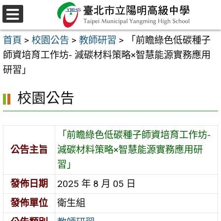
跳
至
選
主
單
首頁
>
校園公告
>
教師研習
>
「前瞻綠色低碳種子
要
師資培育工作坊- 減碳材料策略×智慧能源實務應用
內
研習」
容
區
校園公告
「前瞻綠色低碳種子師資培育工作坊-
公告主旨
減碳材料策略×智慧能源實務應用研
習」
發佈日期
2025 年 8 月 05 日
發佈單位
衛生組