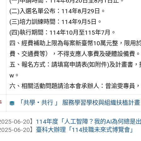
(一)申請時間：114年6月20日至8月1日止。
(二)入選名單公布：114年8月29日。
(三)培力訓練時間：114年9月5日。
(四)執行期間：114年10月至115年7月。
四、經費補助上限為每案新臺幣10萬元整，限用
費、交通費等），不得支應人事費及硬體設備費。
五、報名方式：請填寫申請表(如附件)及計畫書，掃描電子檔E-m
w。
六、相關活動問題請洽本會承辦人：曾渝雯專員，聯絡電
「共學・共行 」 服務學習學校與組織扶植計畫
件
025-06-20】
114年度「人工智障？我的AI為何總是
025-06-20】
臺科大辦理「114技職未來式博覽會」