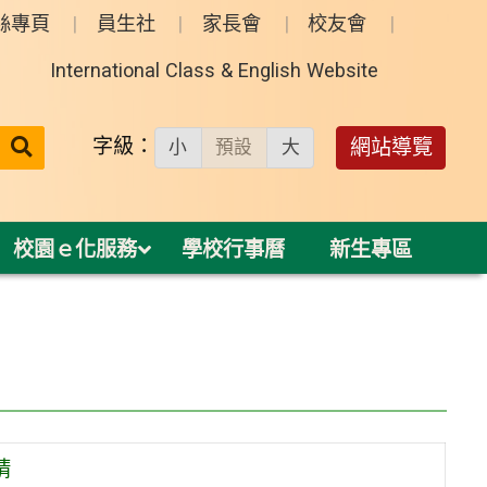
絲專頁
員生社
家長會
校友會
International Class & English Website
送出
字級：
網站導覽
小
預設
大
搜
尋：
校園ｅ化服務
學校行事曆
新生專區
請