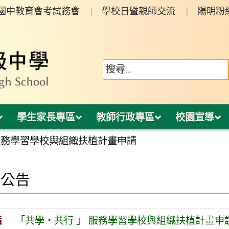
年國中教育會考試務會
學校日暨親師交流
陽明粉
學生家長專區
教師行政專區
校園宣導
服務學習學校與組織扶植計畫申請
園公告
旨
「共學・共行 」 服務學習學校與組織扶植計畫申