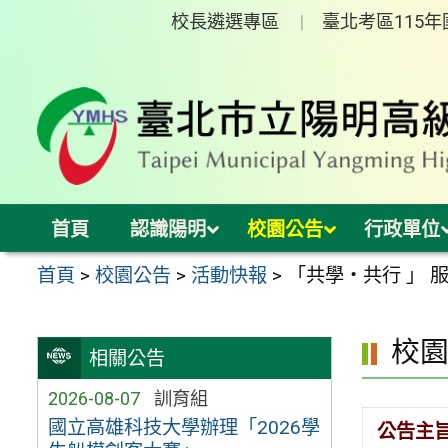
跳
校長遴選專區
臺北考區115
至
主
要
內
容
區
首頁
認識陽明
校園公告
行政單位
首頁
>
校園公告
>
活動快報
>
「共學・共行 」 
校
相關公告
2026-08-07
訓育組
國立高雄科技大學辦理「2026學
公告主