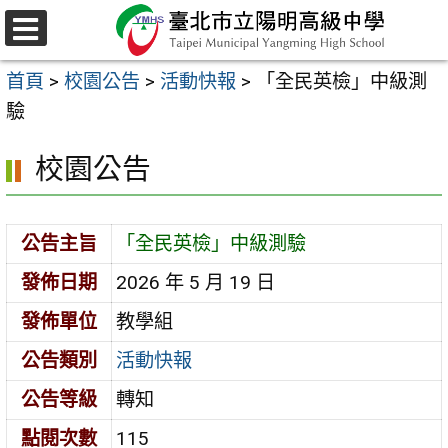
跳
至
選
主
單
首頁
>
校園公告
>
活動快報
>
「全民英檢」中級測
要
驗
內
容
校園公告
區
公告主旨
「全民英檢」中級測驗
發佈日期
2026 年 5 月 19 日
發佈單位
教學組
公告類別
活動快報
公告等級
轉知
點閱次數
115