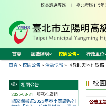
跳
校長遴選專區
臺北考區115
至
主
要
內
容
區
首頁
認識陽明
校園公告
行政單位
首頁
>
校園公告
>
活動快報
>
《教師天地》徵稿
校
相關公告
2026-03-31
服務推廣組
國家圖書館2026年春季閱讀系列
公告主