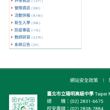
升學資訊
( 1,311 )
營隊資訊
( 530 )
活動快報
( 8,156 )
新生入學
( 306 )
防疫專區
( 116 )
教師研習
( 3,276 )
系統公告
( 29 )
網站安全政策
臺北市立陽明高級中學
Taipei 
總 機：(02) 2831-6675
校安專線：(02) 2838-7884