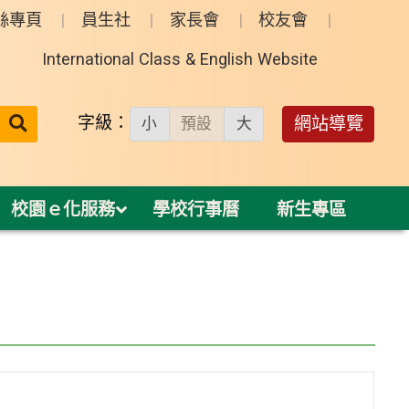
絲專頁
員生社
家長會
校友會
International Class & English Website
送出
字級：
網站導覽
小
預設
大
搜
尋：
校園ｅ化服務
學校行事曆
新生專區