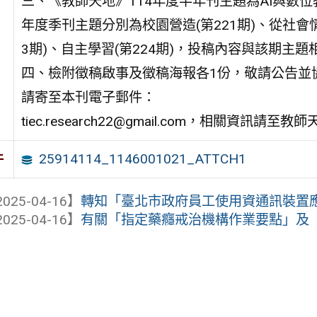
三、《教師天地》114年度半年刊主題為AI與數位教育
年度季刊主題分別為校園營造(第221期)、從社會情緒
3期)、自主學習(第224期)，投稿內容與該期主
四、檢附徵稿啟事及徵稿海報各1份，敬請公告並
請寄至本刊電子郵件：
tiec.research22@gmail.com，相關資訊請至教師
25914114_1146001021_ATTCH1
件
025-04-16】
轉知「臺北市政府員工使用資通訊裝置應注
025-04-16】
有關「指定藥癮戒治機構作業要點」及「鴉