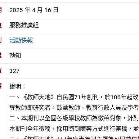
期
2025 年 4 月 16 日
位
服務推廣組
別
活動快報
級
轉知
數
327
容
說明：
一、《教師天地》自民國71年創刊，於106年起
導教師即研究者，鼓勵教師、教育行政人員及學者
二、本期刊以全國各級學校教師為徵稿對象，針對
本期刊全年徵稿，採用隨到隨審方式進行審稿，並