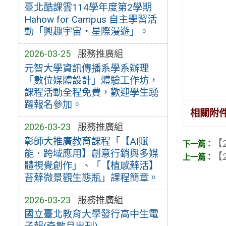
臺北酷課雲114學年度第2學期
Hahow for Campus 自主學習活
動「興趣宇宙‧星際漫遊」。
2026-03-25
服務推廣組
元智大學資訊傳播系學系辦理
「數位媒體設計」體驗工作坊，
課程活動全程免費，歡迎學生踴
躍報名參加。
相關附
2026-03-23
服務推廣組
彰師大推廣教育課程「【AI賦
【2
能．跨域應用】創意行銷與多媒
【2
體視覺創作」、「【植感蘚活】
苔蘚微景觀生態瓶」課程簡章。
2026-03-23
服務推廣組
國立臺北教育大學發行高中生電