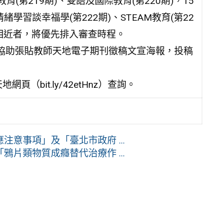
(第219期)、雙語及國際教育(第220期)，15
學習談幸福學(第222期)、STEAM教育(第22
題相近者，將優先排入審查時程。
協助張貼教師天地電子期刊徵稿文宣海報，投稿
天地網頁（bit.ly/42etHnz）查詢。
意事項」及「臺北市政府 ...
片類物質成癮替代治療作 ...