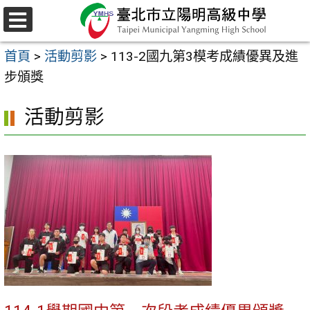
跳
至
選
主
單
首頁
>
活動剪影
>
113-2國九第3模考成績優異及進
要
步頒獎
內
容
活動剪影
區